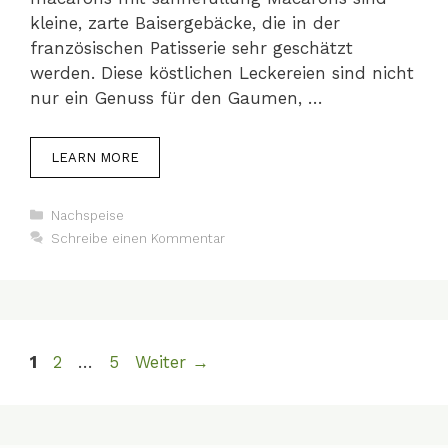
kleine, zarte Baisergebäcke, die in der
französischen Patisserie sehr geschätzt
werden. Diese köstlichen Leckereien sind nicht
nur ein Genuss für den Gaumen, …
LEARN MORE
Kategorien
Nachspeise
Schreibe einen Kommentar
Seite
Seite
Seite
1
2
…
5
Weiter
→