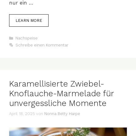
nur ein …
LEARN MORE
Kategorien
Nachspeise
Schreibe einen Kommentar
Karamellisierte Zwiebel-
Knoflauche-Marmelade für
unvergessliche Momente
April 18, 2025
von
Nonna Betty Harpe