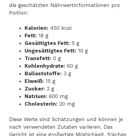
die geschätzten Nährwertinformationen pro
Portion:
Kalorien:
450 kcal
Fett:
18 g
Gesättigtes Fett:
5 g
Ungesättigtes Fett:
10 g
Transfett:
0 g
Kohlenhydrate:
60 g
Ballaststoffe:
3 g
Eiweiß:
15 g
Zucker:
2 g
Natrium:
600 mg
Cholesterin:
20 mg
Diese Werte sind Schätzungen und können je
nach verwendeten Zutaten variieren. Das
Gericht ist eine großartige Möglichkeit, frisches