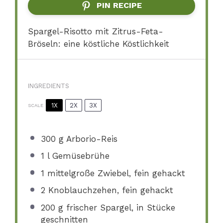
PIN RECIPE
Spargel-Risotto mit Zitrus-Feta-
Bröseln: eine köstliche Köstlichkeit
INGREDIENTS
1X
2X
3X
SCALE
300 g
Arborio-Reis
1
l Gemüsebrühe
1
mittelgroße Zwiebel, fein gehackt
2
Knoblauchzehen, fein gehackt
200 g
frischer Spargel, in Stücke
geschnitten