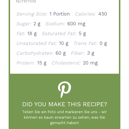
NUTRITION
Serving Size:
1 Portion
Calories:
450
Sugar:
2 g
Sodium:
600 mg
Fat:
18 g
Saturated Fat:
5 g
Unsaturated Fat:
10 g
Trans Fat:
0 g
Carbohydrates:
60 g
Fiber:
3 g
Protein:
15 g
Cholesterol:
20 mg
DID YOU MAKE THIS RECIPE?
Teilen Sie ein Foto und markieren Sie uns - wir
können es kaum erwarten zu sehen, was Sie
gemacht haben!