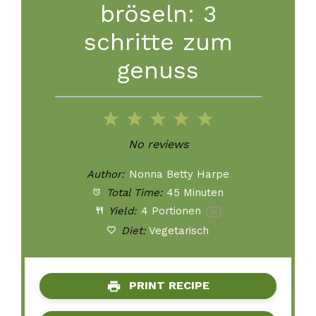
bröseln: 3
schritte zum
genuss
1
2
3
4
5
Star
Stars
Stars
Stars
Stars
No reviews
Author:
Nonna Betty Harpe
Total Time:
45 Minuten
Yield:
4
Portionen
1
x
Diet:
Vegetarisch
PRINT RECIPE