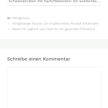
Schweinebraten mit Kartoffelklößen: Ein köstliches…
Kategorien
Mittagessen
Königsberger Klopse: Ein traditionelles Rezept entdecken
Müsli mit Joghurt und Obst für ein gesundes Frühstück
Schreibe einen Kommentar
Kommentar